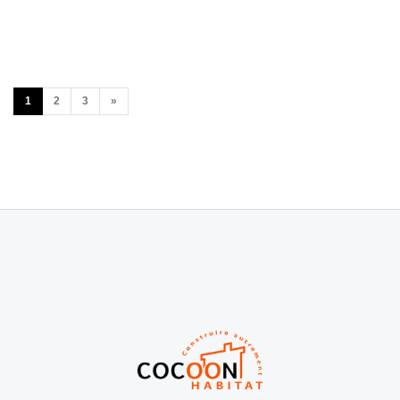
1
2
3
»